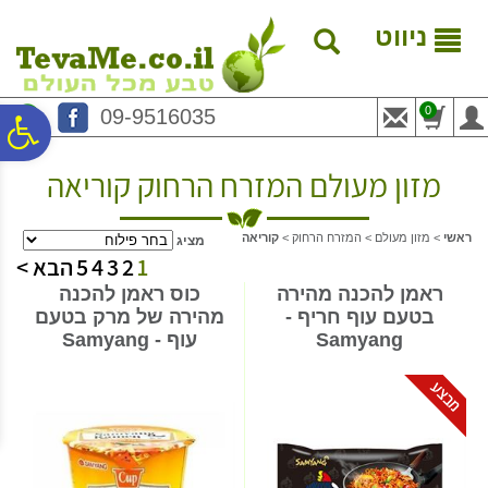
לתפריט
לתוכן
לתפריט
אתר
המרכזי
נגישות
ניווט
0
09-9516035
פ
מזון מעולם המזרח הרחוק קוריאה
סר
ראשי
>
מזון מעולם
>
המזרח הרחוק
>
קוריאה
מציג
נג
1
2
3
4
5
הבא >
ראמן להכנה מהירה
כוס ראמן להכנה
בטעם עוף חריף -
מהירה של מרק בטעם
Samyang
עוף - Samyang