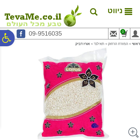
לתפריט
לתוכן
לתפריט
אתר
המרכזי
נגישות
ניווט
0
09-9516035
פ
ראשי
>
המזרח הרחוק
>
תאילנד
>
אורז דביק
סר
נג