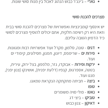
גארי
– ג'ינג'ר כבוש הנהוג לאכול בין מנות סושי שונות.
מצרכים להכנת סושי
יש אינסוף קומבינציות ואפשרויות של מצרכים להכנת סושי בבית
וזאת היא רק רשימה חלקית, אתם יכולים להוסיף מצרכים לסושי
כיד הדמיון הטובה עליכם.
דגים
- טונה, סלמון, מקרל ועוד אפשרויות רבות ומגוונות.
פירות ים
– שרימפס, דיונון, תמנון, חסילונים, קיפודי ים
ועוד.
ירקות ופירות
– אבוקדו, גזר, מלפפון, בצל ירוק, עירית,
בטטה, אספרגוס, קנפיו (דלעת יפנית), אושינקו (צנון יפני),
מנגו ועוד.
ביצה
– חביתה מתקתקה הנקראת טמאגו.
טופו
נאטו
- פולי סויה משומרים
טוביקו
– ביצי דג
דאיקון
– צנון כבוש