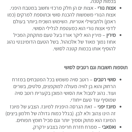
בכמות קטנה.
אצות נורי
- אצות ים הן חלק מרכזי וחשוב במטבח היפני.
אצות הנורי משמשות להכנת סושי וכתוספת למרקים (כמו
ראמן) ולתבשילי אטריות. השימוש השכיח ביותר בעולם
לדפי אצות נורי הוא כמעטפת לגלילי הסושי.
מירין
– מירין הוא ליקר אורז בעל טעם מתקתק המכיל
אחוז נמוך מאוד של אלכוהול. בשל הטעם הדומיננטי נהוג
להוסיף אותו בכמות קטנה לסושי.
תוספות חשובות וגם רטבים לסושי
סושי רטבים
– רוטב סויה משמש בכל המטבחים במזרח
הרחוק והוא בן לוויה מעולה למוקפצים, סלטים, בשרים
ועוד. נהוג לטבול את הסושי המוכן בקערית רוטב סויה
שמוסיף עוד טעם ייחודי.
מיונז יפני
– זאת הגרסה היפנית למיונז. הצבע של מיונז
זה הינו צהוב ולא לבן. (בגלל כמות גדולה של חלמון ביצים)
המיונז הוא מתוק וסמיך יותר וגם מכיל חומץ תפוחים.
ואסאבי
– ממרח חזרת חריפה בצבע ירקרק.