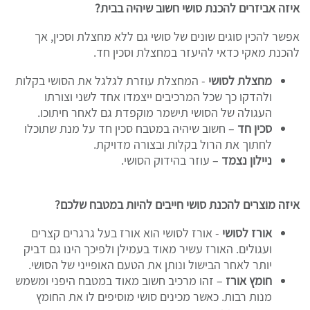
איזה אביזרים להכנת סושי
חשוב שיהיה בבית?
אפשר להכין סוגים שונים של סושי גם ללא מחצלת וסכין, אך
להכנת מאקי כדאי להיעזר במחצלת וסכין חד.
מחצלת לסושי
- המחצלת עוזרת לגלגל את הסושי בקלות
ולהדקו כך שכל המרכיבים ייצמדו אחד לשני וצורתו
העגולה של הסושי תישמר מוקפדת גם לאחר חיתוכו.
סכין חד
– חשוב שיהיה במטבח סכין חד על מנת שתוכלו
לחתוך את הרול בקלות ובצורה מדויקת.
ניילון נצמד
– עוזר בהידוק הסושי.
איזה מוצרים להכנת סושי
חייבים להיות במטבח שלכם?
אורז לסושי
- אורז לסושי הוא אורז בעל גרגרים קצרים
ועגולים. האורז עשיר מאוד בעמילן ולפיכך הינו גם דביק
יותר לאחר הבישול ונותן את הטעם האופייני של הסושי.
חומץ אורז
– זהו מרכיב חשוב מאוד במטבח היפני ומשמש
מנות רבות. כאשר מכינים סושי מוסיפים לו את החומץ