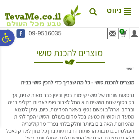
לתפריט
לתוכן
לתפריט
אתר
המרכזי
נגישות
ניווט
0
09-9516035
פ
מוצרים להכנת סושי
סר
ראשי
נג
מוצרים להכנת סושי - כל מה שצריך כדי להכין סושי בבית
גרסאות שונות של סושי קיימות בסין וביפן כבר מאות שנים, אך
רק בסוף שנות הששים הוא החל לצבור פופולאריות בקליפורניה
וברחבי ארה"ב ומשם נפוץ בשאר המדינות. כיום, ניתן למצוא
מסעדות וסושיות כמעט בכל מקום בעולם והסושי הפך להיות
מהמזונות האהובים ביותר וחלק בלתי נפרד מהקולינריה
העולמית. בתרבות הרשתות החברתיות בהן כל מזון לא רק נאכל
אלא גם מצולם, קרנו של הסושי עלתה אפילו יותר בשל