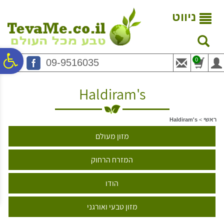
לתפריט
לתוכן
לתפריט
אתר
המרכזי
נגישות
ניווט
פ
0
09-9516035
סר
Haldiram's
נג
ראשי
>
Haldiram's
מזון מעולם
המזרח הרחוק
הודו
מזון טבעי ואורגני