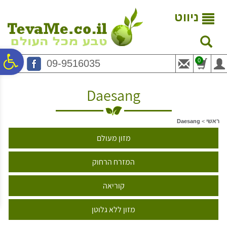
לתפריט
לתוכן
לתפריט
אתר
המרכזי
נגישות
ניווט
פ
0
09-9516035
סר
Daesang
נג
ראשי
>
Daesang
מזון מעולם
המזרח הרחוק
קוריאה
מזון ללא גלוטן