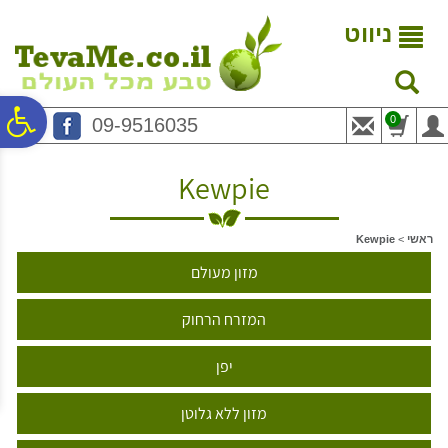
לתפריט
לתוכן
לתפריט
אתר
המרכזי
נגישות
ניווט
פ
0
09-9516035
סר
Kewpie
נג
ראשי
>
Kewpie
מזון מעולם
המזרח הרחוק
יפן
מזון ללא גלוטן