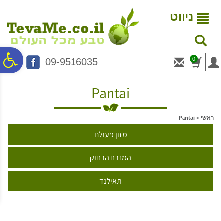
לתפריט
לתוכן
לתפריט
אתר
המרכזי
נגישות
ניווט
פ
0
09-9516035
סר
Pantai
נג
ראשי
>
Pantai
מזון מעולם
המזרח הרחוק
תאילנד