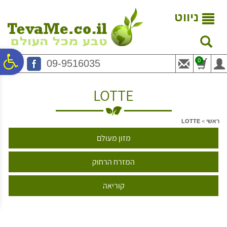
לתפריט
לתוכן
לתפריט
אתר
המרכזי
נגישות
ניווט
פ
0
09-9516035
סר
LOTTE
נג
ראשי
>
LOTTE
מזון מעולם
המזרח הרחוק
קוריאה