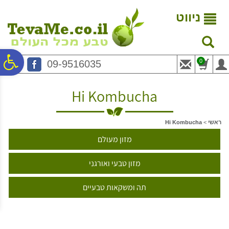
לתפריט
לתוכן
לתפריט
אתר
המרכזי
נגישות
ניווט
פ
0
09-9516035
סר
Hi Kombucha
נג
ראשי
>
Hi Kombucha
מזון מעולם
מזון טבעי ואורגני
תה ומשקאות טבעיים